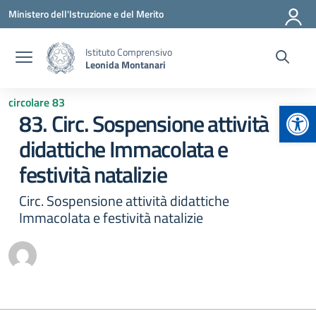
Vai ai contenuti
Vai al menu di navigazione
Vai al footer
Ministero dell'Istruzione e del Merito
Istituto Comprensivo
Leonida Montanari
circolare 83
Apr
83. Circ. Sospensione attività
didattiche Immacolata e
festività natalizie
Circ. Sospensione attività didattiche
Immacolata e festività natalizie