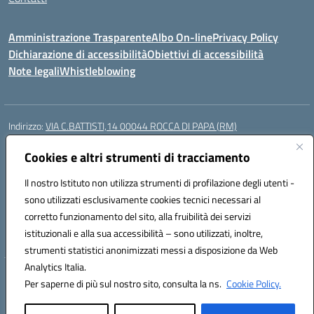
Amministrazione Trasparente
Albo On-line
Privacy Policy
Dichiarazione di accessibilità
Obiettivi di accessibilità
Note legali
Whistleblowing
Indirizzo:
VIA C.BATTISTI,14 00044 ROCCA DI PAPA (RM)
Centralino:
069499928
Email:
rmic8aq00n@istruzione.it
Posta elettronica certificata (PEC):
Cookies e altri strumenti di tracciamento
rmic8aq00n@pec.istruzione.it
Codice fiscale: 84002620585
Il nostro Istituto non utilizza strumenti di profilazione degli utenti -
Codice meccanografico:
RMIC8AQ00N
sono utilizzati esclusivamente cookies tecnici necessari al
Codice Indice delle Pubbliche Amministrazioni (IPA): istsc_rmic8aq00n
corretto funzionamento del sito, alla fruibilità dei servizi
Codice unico di fatturazione (CUF): 7JVJUU
istituzionali e alla sua accessibilità – sono utilizzati, inoltre,
strumenti statistici anonimizzati messi a disposizione da Web
Analytics Italia.
Hosting & Powered by 3D Solution S.r.l.
Per saperne di più sul nostro sito, consulta la ns.
Cookie Policy.
Concept & Design by Designers Italia