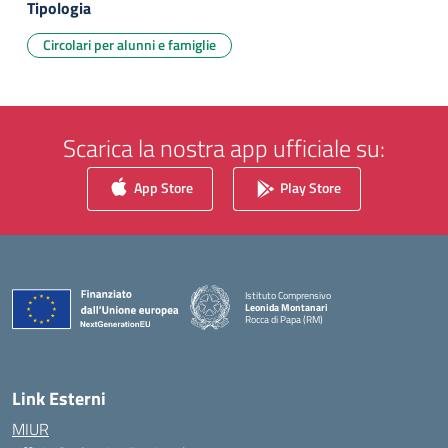
Tipologia
Circolari per alunni e famiglie
Scarica la nostra app ufficiale su:
App Store
Play Store
Istituto Comprensivo
Leonida Montanari
Rocca di Papa (RM)
— Visita la pagina iniziale della scuola
Link Esterni
MIUR