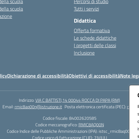
della scuola
Percorsi di studio
della scuola
Tutti i servizi
azione
Didattica
Offerta formativa
Le schede didattiche
I progetti delle classi
Inclusione
licy
Dichiarazione di accessibilità
Obiettivi di accessibilità
Note lega
Indirizzo:
VIA C.BATTISTI,14 00044 ROCCA DI PAPA (RM)
Email:
rmic8aq00n@istruzione.it
Posta elettronica certificata (PEC):
rmic8a
Codice fiscale: 84002620585
Codice meccanografico:
RMIC8AQ00N
Codice Indice delle Pubbliche Amministrazioni (IPA): istsc_rmic8aq00n
Codice unico di fatturazione (CUF): 7JVJUU