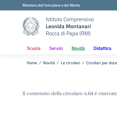
Vai ai contenuti
Vai al menu di navigazione
Vai al footer
Ministero dell'Istruzione e del Merito
Istituto Comprensivo
Leonida Montanari
Rocca di Papa (RM)
Scuola
Servizi
Novità
Didattica
Home
Novità
Le circolari
Circolari per doc
Il contenuto della circolare n.64 è riservato