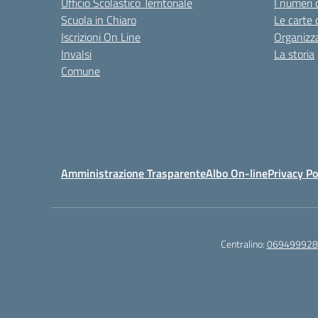
Ufficio Scolastico Territoriale
I numeri 
Scuola in Chiaro
Le carte 
Iscrizioni On Line
Organizz
Invalsi
La storia
Comune
Amministrazione Trasparente
Albo On-line
Privacy Po
Centralino:
069499928