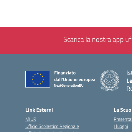
Scarica la nostra app uff
Is
L
R
— 
Link Esterni
La Scuo
MIUR
Presenta
Ufficio Scolastico Regionale
I luoghi