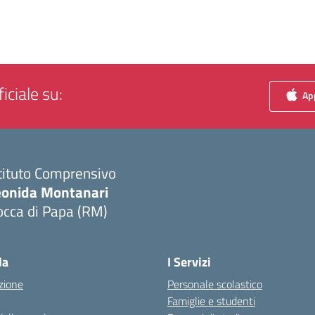
iciale su:
App
tituto Comprensivo
eonida Montanari
occa di Papa (RM)
Visita la pagina iniziale della scuola
la
I Servizi
zione
Personale scolastico
Famiglie e studenti