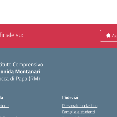
iciale su:
App
tituto Comprensivo
eonida Montanari
occa di Papa (RM)
Visita la pagina iniziale della scuola
la
I Servizi
zione
Personale scolastico
Famiglie e studenti