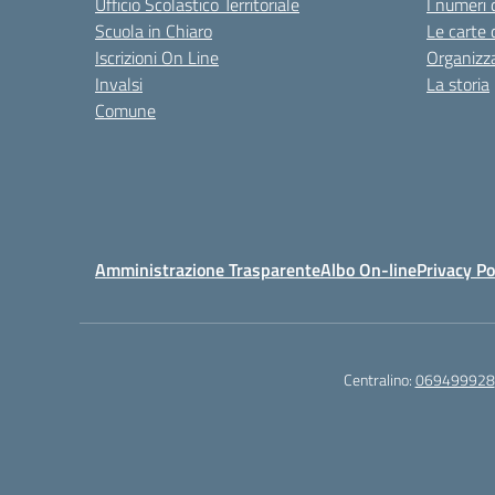
Ufficio Scolastico Territoriale
I numeri 
Scuola in Chiaro
Le carte 
Iscrizioni On Line
Organizz
Invalsi
La storia
Comune
Amministrazione Trasparente
Albo On-line
Privacy Po
Centralino:
069499928