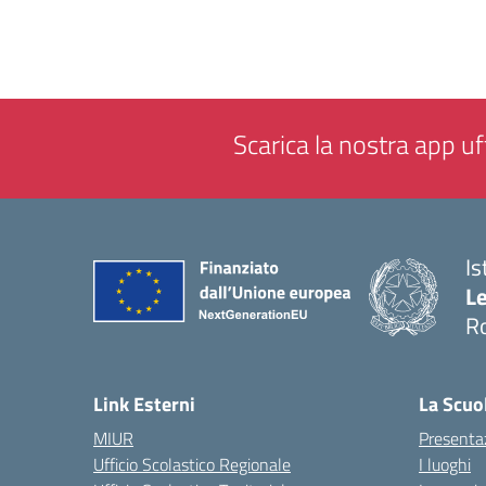
Scarica la nostra app uff
Is
L
R
— 
Link Esterni
La Scuo
MIUR
Presenta
Ufficio Scolastico Regionale
I luoghi