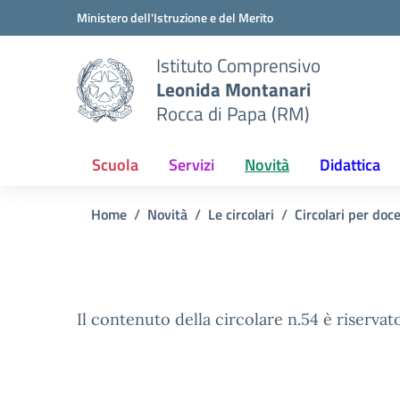
Vai ai contenuti
Vai al menu di navigazione
Vai al footer
Ministero dell'Istruzione e del Merito
Istituto Comprensivo
Leonida Montanari
Rocca di Papa (RM)
Scuola
Servizi
Novità
Didattica
Home
Novità
Le circolari
Circolari per doc
Il contenuto della circolare n.54 è riservato