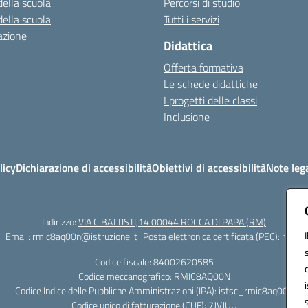
della scuola
Percorsi di studio
della scuola
Tutti i servizi
azione
Didattica
Offerta formativa
Le schede didattiche
I progetti delle classi
Inclusione
licy
Dichiarazione di accessibilità
Obiettivi di accessibilità
Note lega
Indirizzo:
VIA C.BATTISTI,14 00044 ROCCA DI PAPA (RM)
Email:
rmic8aq00n@istruzione.it
Posta elettronica certificata (PEC):
rmic8a
Codice fiscale: 84002620585
Codice meccanografico:
RMIC8AQ00N
Codice Indice delle Pubbliche Amministrazioni (IPA): istsc_rmic8aq00n
Codice unico di fatturazione (CUF): 7JVJUU