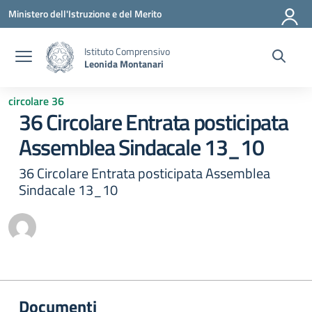
Vai ai contenuti
Vai al menu di navigazione
Vai al footer
Ministero dell'Istruzione e del Merito
Istituto Comprensivo
Leonida Montanari
circolare 36
36 Circolare Entrata posticipata
Assemblea Sindacale 13_10
36 Circolare Entrata posticipata Assemblea
Sindacale 13_10
Documenti