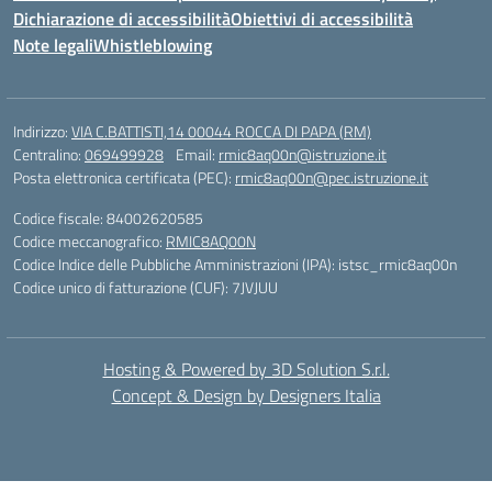
Dichiarazione di accessibilità
Obiettivi di accessibilità
Note legali
Whistleblowing
Indirizzo:
VIA C.BATTISTI,14 00044 ROCCA DI PAPA (RM)
Centralino:
069499928
Email:
rmic8aq00n@istruzione.it
Posta elettronica certificata (PEC):
rmic8aq00n@pec.istruzione.it
Codice fiscale: 84002620585
Codice meccanografico:
RMIC8AQ00N
Codice Indice delle Pubbliche Amministrazioni (IPA): istsc_rmic8aq00n
Codice unico di fatturazione (CUF): 7JVJUU
Hosting & Powered by 3D Solution S.r.l.
Concept & Design by Designers Italia