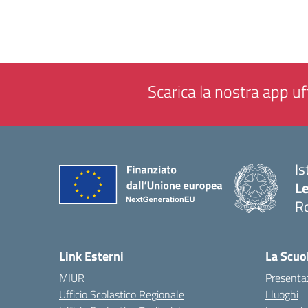
Scarica la nostra app uff
Is
L
R
— 
Link Esterni
La Scuo
MIUR
Presenta
Ufficio Scolastico Regionale
I luoghi