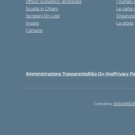
Ufficio Scolastico Territoriale
I numeri 
Scuola in Chiaro
Le carte 
Iscrizioni On Line
Organizz
Invalsi
La storia
Comune
Amministrazione Trasparente
Albo On-line
Privacy Po
Centralino:
069499928