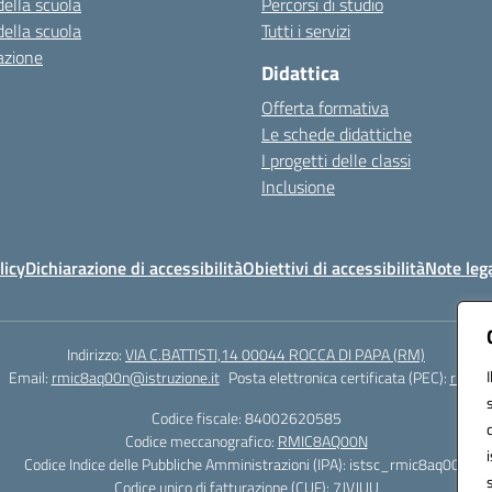
della scuola
Percorsi di studio
della scuola
Tutti i servizi
azione
Didattica
Offerta formativa
Le schede didattiche
I progetti delle classi
Inclusione
licy
Dichiarazione di accessibilità
Obiettivi di accessibilità
Note lega
Indirizzo:
VIA C.BATTISTI,14 00044 ROCCA DI PAPA (RM)
Email:
rmic8aq00n@istruzione.it
Posta elettronica certificata (PEC):
rmic8a
Codice fiscale: 84002620585
Codice meccanografico:
RMIC8AQ00N
Codice Indice delle Pubbliche Amministrazioni (IPA): istsc_rmic8aq00n
Codice unico di fatturazione (CUF): 7JVJUU