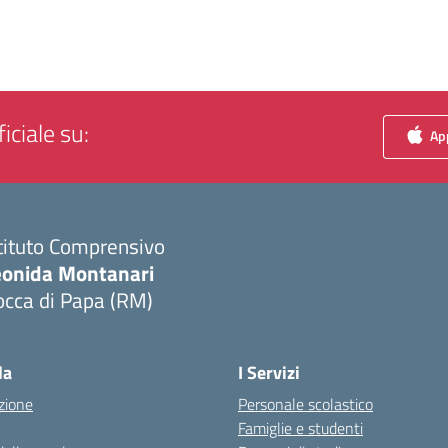
iciale su:
App
tituto Comprensivo
eonida Montanari
occa di Papa (RM)
Visita la pagina iniziale della scuola
la
I Servizi
zione
Personale scolastico
Famiglie e studenti