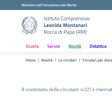
Vai ai contenuti
Vai al menu di navigazione
Vai al footer
Ministero dell'Istruzione e del Merito
Istituto Comprensivo
Leonida Montanari
Rocca di Papa (RM)
Scuola
Servizi
Novità
Didattica
Home
Novità
Le circolari
Circolari per doc
Il contenuto della circolare n.227 è riservat