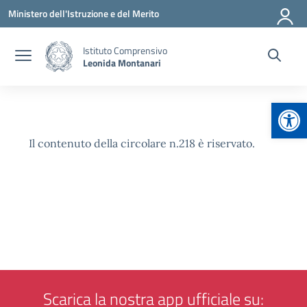
Vai ai contenuti
Vai al menu di navigazione
Vai al footer
Ministero dell'Istruzione e del Merito
Istituto Comprensivo
Leonida Montanari
Apr
Il contenuto della circolare n.218 è riservato.
Scarica la nostra app ufficiale su: