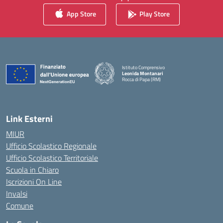
App Store
Play Store
Istituto Comprensivo
Leonida Montanari
Rocca di Papa (RM)
— Visita la pagina iniziale della scuola
Link Esterni
MIUR
Ufficio Scolastico Regionale
Ufficio Scolastico Territoriale
Scuola in Chiaro
Iscrizioni On Line
Invalsi
Comune