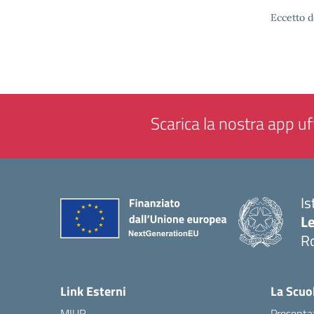
Eccetto d
Scarica la nostra app uff
Is
L
R
— 
Link Esterni
La Scuo
MIUR
Presenta