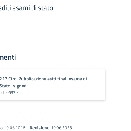
diti esami di stato
menti
217 Circ. Pubblicazione esiti finali esame di
Stato_signed
pdf - 637 kb
o:
19.06.2026
-
Revisione:
19.06.2026