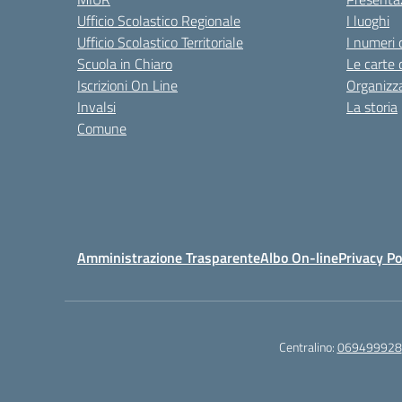
Ufficio Scolastico Regionale
I luoghi
Ufficio Scolastico Territoriale
I numeri 
Scuola in Chiaro
Le carte 
Iscrizioni On Line
Organizz
Invalsi
La storia
Comune
Amministrazione Trasparente
Albo On-line
Privacy Po
Centralino:
069499928