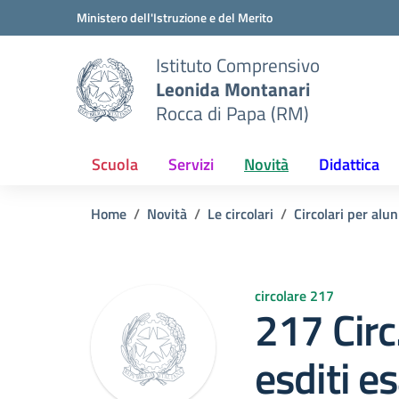
Vai ai contenuti
Vai al menu di navigazione
Vai al footer
Ministero dell'Istruzione e del Merito
Istituto Comprensivo
Leonida Montanari
Rocca di Papa (RM)
Scuola
Servizi
Novità
Didattica
Home
Novità
Le circolari
Circolari per alun
circolare 217
217 Circ
esditi e