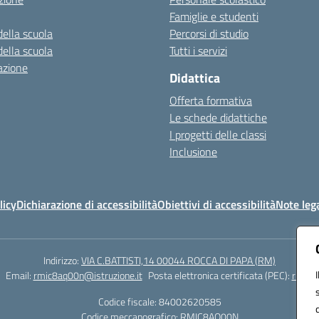
Famiglie e studenti
della scuola
Percorsi di studio
della scuola
Tutti i servizi
azione
Didattica
Offerta formativa
Le schede didattiche
I progetti delle classi
Inclusione
licy
Dichiarazione di accessibilità
Obiettivi di accessibilità
Note lega
Indirizzo:
VIA C.BATTISTI,14 00044 ROCCA DI PAPA (RM)
Email:
rmic8aq00n@istruzione.it
Posta elettronica certificata (PEC):
rmic8a
Codice fiscale: 84002620585
Codice meccanografico:
RMIC8AQ00N