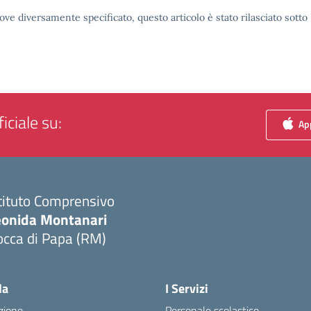
ove diversamente specificato, questo articolo è stato rilasciato sott
iciale su:
App
tituto Comprensivo
eonida Montanari
occa di Papa (RM)
Visita la pagina iniziale della scuola
la
I Servizi
zione
Personale scolastico