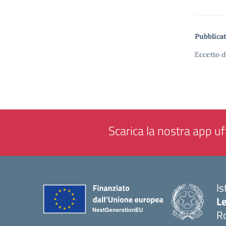
Pubblicat
Eccetto d
Scarica la nostra app uff
Is
L
R