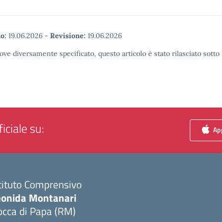
o:
19.06.2026
-
Revisione:
19.06.2026
ove diversamente specificato, questo articolo è stato rilasciato sott
iciale su:
App
tituto Comprensivo
eonida Montanari
occa di Papa (RM)