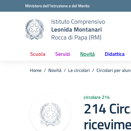
Vai ai contenuti
Vai al menu di navigazione
Vai al footer
Ministero dell'Istruzione e del Merito
Istituto Comprensivo
Leonida Montanari
Rocca di Papa (RM)
Scuola
Servizi
Novità
Didattica
Home
Novità
Le circolari
Circolari per alun
circolare 214
214 Circ
ricevime