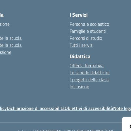
Visita la pagina iniziale della scuola
la
I Servizi
zione
Personale scolastico
Famiglie e studenti
della scuola
Percorsi di studio
della scuola
Tutti i servizi
azione
Didattica
Offerta formativa
Le schede didattiche
I progetti delle classi
Inclusione
licy
Dichiarazione di accessibilità
Obiettivi di accessibilità
Note lega