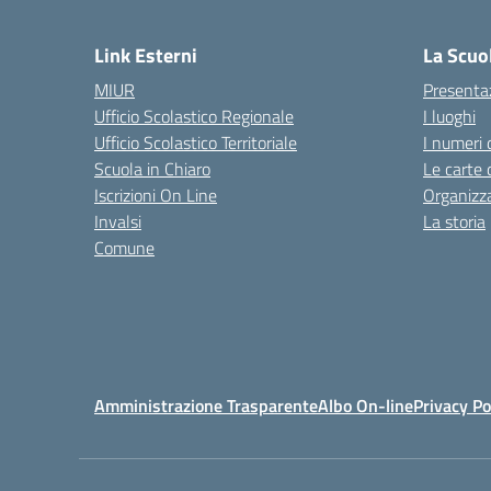
— 
Link Esterni
La Scuo
MIUR
Presenta
Ufficio Scolastico Regionale
I luoghi
Ufficio Scolastico Territoriale
I numeri 
Scuola in Chiaro
Le carte 
Iscrizioni On Line
Organizz
Invalsi
La storia
Comune
Amministrazione Trasparente
Albo On-line
Privacy Po