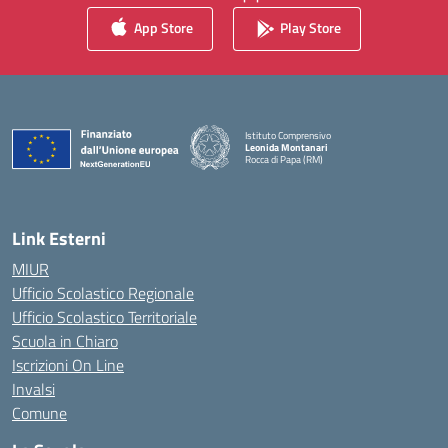
App Store
Play Store
Istituto Comprensivo
Leonida Montanari
Rocca di Papa (RM)
— Visita la pagina iniziale della scuola
Link Esterni
MIUR
Ufficio Scolastico Regionale
Ufficio Scolastico Territoriale
Scuola in Chiaro
Iscrizioni On Line
Invalsi
Comune