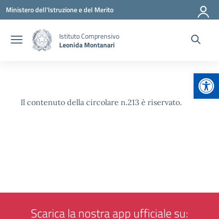
Vai ai contenuti
Vai al menu di navigazione
Vai al footer
Ministero dell'Istruzione e del Merito
Istituto Comprensivo
Leonida Montanari
Apr
Il contenuto della circolare n.213 è riservato.
Scarica la nostra app ufficiale su: