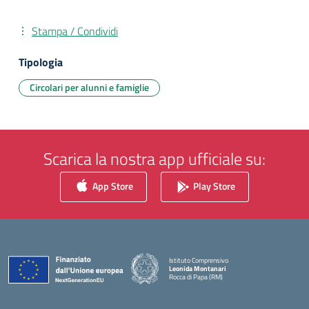
Stampa / Condividi
Tipologia
Circolari per alunni e famiglie
Scarica la nostra app ufficiale su:
App Store
Play Store
Istituto Comprensivo
Leonida Montanari
Rocca di Papa (RM)
— Visita la pagina iniziale della scuola