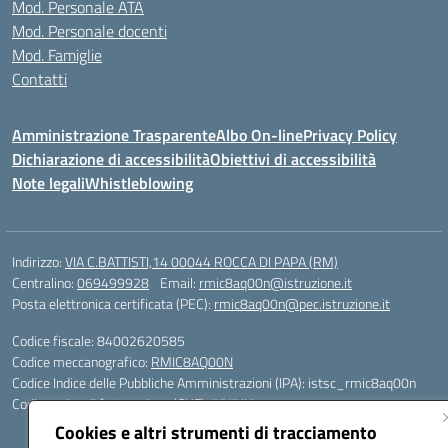
Mod. Personale ATA
Mod. Personale docenti
Mod. Famiglie
Contatti
Amministrazione Trasparente
Albo On-line
Privacy Policy
Dichiarazione di accessibilità
Obiettivi di accessibilità
Note legali
Whistleblowing
Indirizzo:
VIA C.BATTISTI,14 00044 ROCCA DI PAPA (RM)
Centralino:
069499928
Email:
rmic8aq00n@istruzione.it
Posta elettronica certificata (PEC):
rmic8aq00n@pec.istruzione.it
Codice fiscale: 84002620585
Codice meccanografico:
RMIC8AQ00N
Codice Indice delle Pubbliche Amministrazioni (IPA): istsc_rmic8aq00n
Codice unico di fatturazione (CUF): 7JVJUU
Cookies e altri strumenti di tracciamento