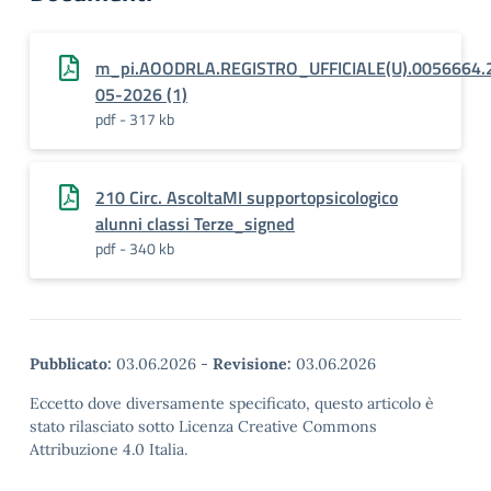
m_pi.AOODRLA.REGISTRO_UFFICIALE(U).0056664.
05-2026 (1)
pdf - 317 kb
210 Circ. AscoltaMI supportopsicologico
alunni classi Terze_signed
pdf - 340 kb
Pubblicato:
03.06.2026
-
Revisione:
03.06.2026
Eccetto dove diversamente specificato, questo articolo è
stato rilasciato sotto Licenza Creative Commons
Attribuzione 4.0 Italia.