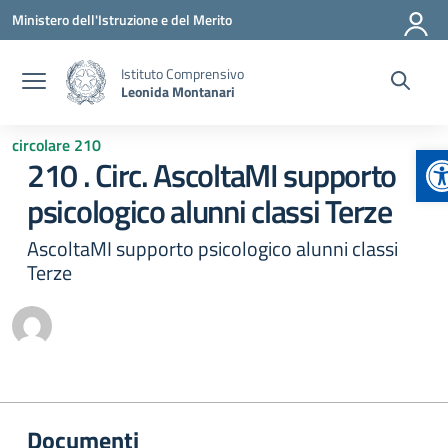
Vai ai contenuti
Vai al menu di navigazione
Vai al footer
Ministero dell'Istruzione e del Merito
Istituto Comprensivo
Leonida Montanari
circolare 210
A
210 . Circ. AscoltaMI supporto
psicologico alunni classi Terze
AscoltaMI supporto psicologico alunni classi
Terze
Documenti