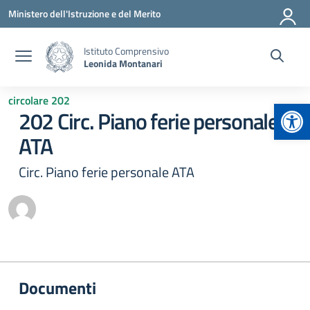
Vai ai contenuti
Vai al menu di navigazione
Vai al footer
Ministero dell'Istruzione e del Merito
Istituto Comprensivo
Leonida Montanari
circolare 202
Apr
202 Circ. Piano ferie personale
ATA
Circ. Piano ferie personale ATA
Documenti