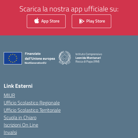
Scarica la nostra app ufficiale su:
App Store
Play Store
Istituto Comprensivo
Leonida Montanari
Rocca di Papa (RM)
— Visita la pagina iniziale della scuola
Link Esterni
MIUR
Ufficio Scolastico Regionale
Ufficio Scolastico Territoriale
Scuola in Chiaro
Iscrizioni On Line
Invalsi