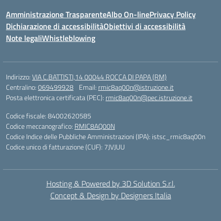
Amministrazione Trasparente
Albo On-line
Privacy Policy
Dichiarazione di accessibilità
Obiettivi di accessibilità
Note legali
Whistleblowing
Indirizzo:
VIA C.BATTISTI,14 00044 ROCCA DI PAPA (RM)
Centralino:
069499928
Email:
rmic8aq00n@istruzione.it
Posta elettronica certificata (PEC):
rmic8aq00n@pec.istruzione.it
Codice fiscale: 84002620585
Codice meccanografico:
RMIC8AQ00N
Codice Indice delle Pubbliche Amministrazioni (IPA): istsc_rmic8aq00n
Codice unico di fatturazione (CUF): 7JVJUU
Hosting & Powered by 3D Solution S.r.l.
Concept & Design by Designers Italia