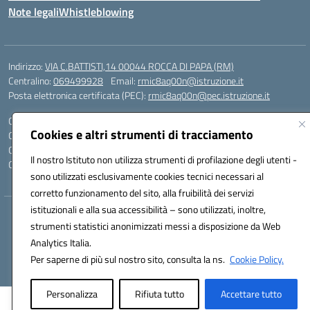
Note legali
Whistleblowing
Indirizzo:
VIA C.BATTISTI,14 00044 ROCCA DI PAPA (RM)
Centralino:
069499928
Email:
rmic8aq00n@istruzione.it
Posta elettronica certificata (PEC):
rmic8aq00n@pec.istruzione.it
Codice fiscale: 84002620585
Cookies e altri strumenti di tracciamento
Codice meccanografico:
RMIC8AQ00N
Codice Indice delle Pubbliche Amministrazioni (IPA): istsc_rmic8aq00n
Il nostro Istituto non utilizza strumenti di profilazione degli utenti -
Codice unico di fatturazione (CUF): 7JVJUU
sono utilizzati esclusivamente cookies tecnici necessari al
corretto funzionamento del sito, alla fruibilità dei servizi
istituzionali e alla sua accessibilità – sono utilizzati, inoltre,
Hosting & Powered by 3D Solution S.r.l.
strumenti statistici anonimizzati messi a disposizione da Web
Concept & Design by Designers Italia
Analytics Italia.
Per saperne di più sul nostro sito, consulta la ns.
Cookie Policy.
Personalizza
Rifiuta tutto
Accettare tutto