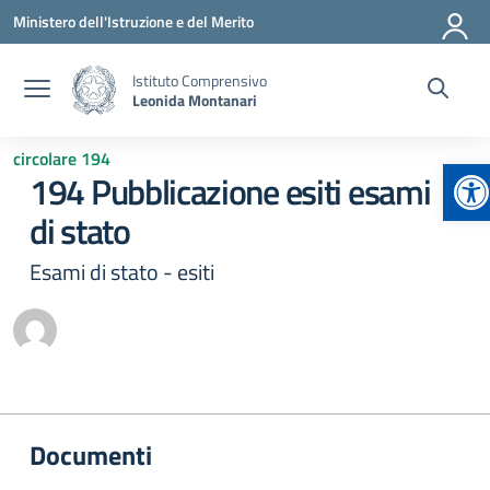
Vai ai contenuti
Vai al menu di navigazione
Vai al footer
Ministero dell'Istruzione e del Merito
Istituto Comprensivo
Leonida Montanari
circolare 194
Ap
194 Pubblicazione esiti esami
di stato
Esami di stato - esiti
Documenti