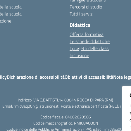
della scuola
Percorsi di studio
della scuola
Tutti i servizi
azione
Didattica
Offerta formativa
Le schede didattiche
I progetti delle classi
Inclusione
licy
Dichiarazione di accessibilità
Obiettivi di accessibilità
Note lega
Indirizzo:
VIA C.BATTISTI,14 00044 ROCCA DI PAPA (RM)
Email:
rmic8aq00n@istruzione.it
Posta elettronica certificata (PEC):
rmic8a
Codice fiscale: 84002620585
Codice meccanografico:
RMIC8AQ00N
Codice Indice delle Pubbliche Amministrazioni (IPA): istsc_rmic8aq00n