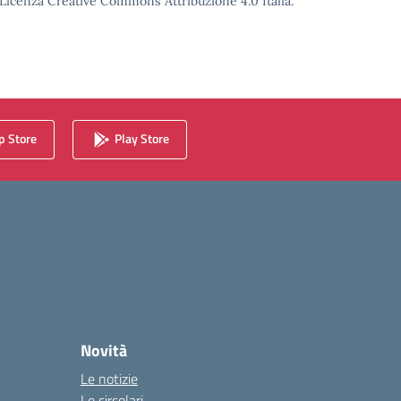
o Licenza Creative Commons Attribuzione 4.0 Italia.
 Store
Play Store
Novità
Le notizie
Le circolari