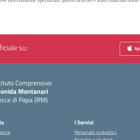
ove diversamente specificato, questo articolo è stato rilasciato sott
iciale su:
App
tituto Comprensivo
eonida Montanari
occa di Papa (RM)
Visita la pagina iniziale della scuola
la
I Servizi
zione
Personale scolastico
Famiglie e studenti