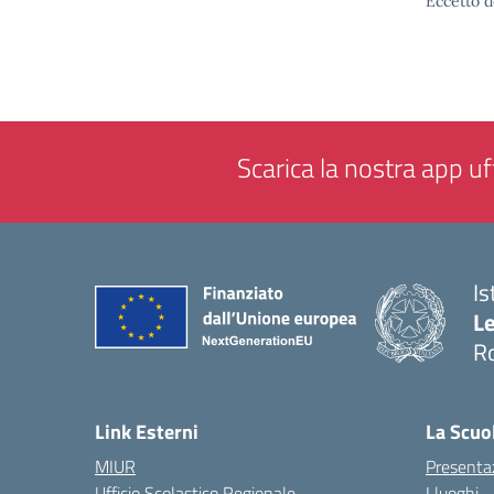
Eccetto d
Scarica la nostra app uff
Is
L
R
— 
Link Esterni
La Scuo
MIUR
Presenta
Ufficio Scolastico Regionale
I luoghi