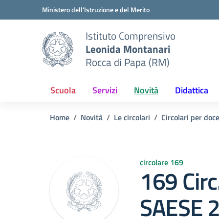
Vai ai contenuti
Vai al menu di navigazione
Vai al footer
Ministero dell'Istruzione e del Merito
Istituto Comprensivo
Leonida Montanari
Rocca di Papa (RM)
Scuola
Servizi
Novità
Didattica
Home
Novità
Le circolari
Circolari per doc
circolare 169
169 Circ
SAESE 2