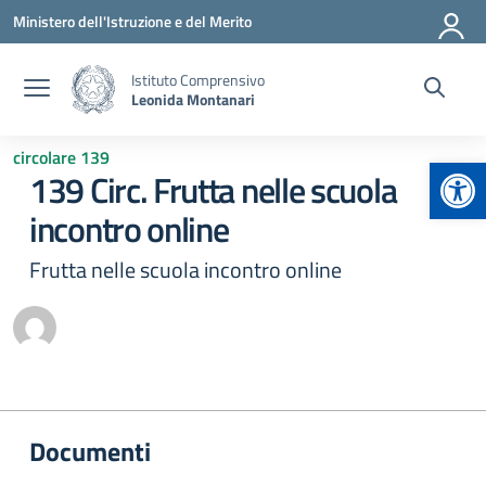
Vai ai contenuti
Vai al menu di navigazione
Vai al footer
Ministero dell'Istruzione e del Merito
Istituto Comprensivo
Leonida Montanari
circolare 139
Apr
139 Circ. Frutta nelle scuola
incontro online
Frutta nelle scuola incontro online
Documenti