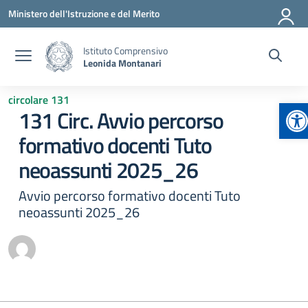
Vai ai contenuti
Vai al menu di navigazione
Vai al footer
Ministero dell'Istruzione e del Merito
Istituto Comprensivo
Leonida Montanari
circolare 131
Ap
131 Circ. Avvio percorso
formativo docenti Tuto
neoassunti 2025_26
Avvio percorso formativo docenti Tuto
neoassunti 2025_26