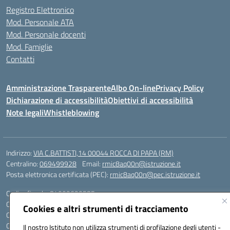
Registro Elettronico
Mod. Personale ATA
Mod. Personale docenti
Mod. Famiglie
Contatti
Amministrazione Trasparente
Albo On-line
Privacy Policy
Dichiarazione di accessibilità
Obiettivi di accessibilità
Note legali
Whistleblowing
Indirizzo:
VIA C.BATTISTI,14 00044 ROCCA DI PAPA (RM)
Centralino:
069499928
Email:
rmic8aq00n@istruzione.it
Posta elettronica certificata (PEC):
rmic8aq00n@pec.istruzione.it
Codice fiscale: 84002620585
Codice meccanografico:
RMIC8AQ00N
Cookies e altri strumenti di tracciamento
Codice Indice delle Pubbliche Amministrazioni (IPA): istsc_rmic8aq00n
Codice unico di fatturazione (CUF): 7JVJUU
Il nostro Istituto non utilizza strumenti di profilazione degli utenti -