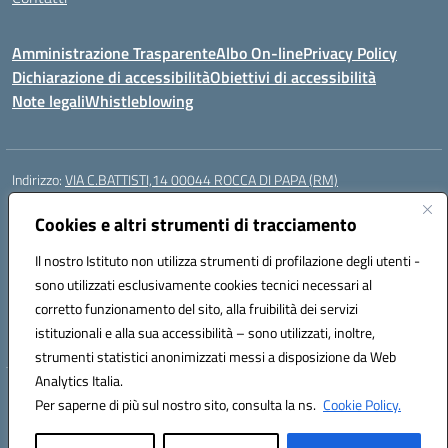
Amministrazione Trasparente
Albo On-line
Privacy Policy
Dichiarazione di accessibilità
Obiettivi di accessibilità
Note legali
Whistleblowing
Indirizzo:
VIA C.BATTISTI,14 00044 ROCCA DI PAPA (RM)
Centralino:
069499928
Email:
rmic8aq00n@istruzione.it
Posta elettronica certificata (PEC):
Cookies e altri strumenti di tracciamento
rmic8aq00n@pec.istruzione.it
Codice fiscale: 84002620585
Il nostro Istituto non utilizza strumenti di profilazione degli utenti -
Codice meccanografico:
RMIC8AQ00N
sono utilizzati esclusivamente cookies tecnici necessari al
Codice Indice delle Pubbliche Amministrazioni (IPA): istsc_rmic8aq00n
corretto funzionamento del sito, alla fruibilità dei servizi
Codice unico di fatturazione (CUF): 7JVJUU
istituzionali e alla sua accessibilità – sono utilizzati, inoltre,
strumenti statistici anonimizzati messi a disposizione da Web
Analytics Italia.
Hosting & Powered by 3D Solution S.r.l.
Per saperne di più sul nostro sito, consulta la ns.
Cookie Policy.
Concept & Design by Designers Italia