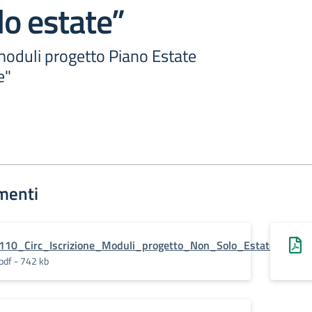
o estate”
moduli progetto Piano Estate
e"
menti
110_Circ_Iscrizione_Moduli_progetto_Non_Solo_Estate.pdf.pa
pdf - 742 kb