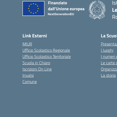
Is
L
R
— 
Link Esterni
La Scuo
MIUR
Presenta
Ufficio Scolastico Regionale
I luoghi
Ufficio Scolastico Territoriale
I numeri 
Scuola in Chiaro
Le carte 
Iscrizioni On Line
Organizz
Invalsi
La storia
Comune