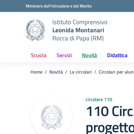
Vai ai contenuti
Vai al menu di navigazione
Vai al footer
Ministero dell'Istruzione e del Merito
Istituto Comprensivo
Leonida Montanari
Rocca di Papa (RM)
Scuola
Servizi
Novità
Didattica
Home
Novità
Le circolari
Circolari per alun
circolare 110
110 Circ
progetto