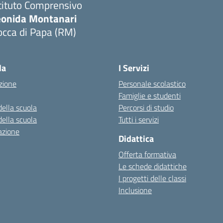
tituto Comprensivo
eonida Montanari
occa di Papa (RM)
Visita la pagina iniziale della scuola
la
I Servizi
zione
Personale scolastico
Famiglie e studenti
della scuola
Percorsi di studio
della scuola
Tutti i servizi
azione
Didattica
Offerta formativa
Le schede didattiche
I progetti delle classi
Inclusione