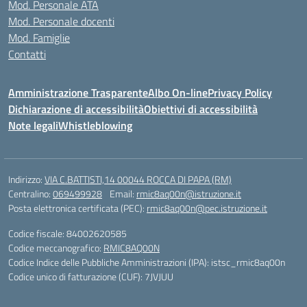
Mod. Personale ATA
Mod. Personale docenti
Mod. Famiglie
Contatti
Amministrazione Trasparente
Albo On-line
Privacy Policy
Dichiarazione di accessibilità
Obiettivi di accessibilità
Note legali
Whistleblowing
Indirizzo:
VIA C.BATTISTI,14 00044 ROCCA DI PAPA (RM)
Centralino:
069499928
Email:
rmic8aq00n@istruzione.it
Posta elettronica certificata (PEC):
rmic8aq00n@pec.istruzione.it
Codice fiscale: 84002620585
Codice meccanografico:
RMIC8AQ00N
Codice Indice delle Pubbliche Amministrazioni (IPA): istsc_rmic8aq00n
Codice unico di fatturazione (CUF): 7JVJUU