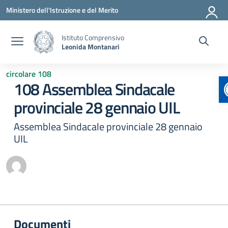
Vai ai contenuti
Vai al menu di navigazione
Vai al footer
Ministero dell'Istruzione e del Merito
Istituto Comprensivo
Leonida Montanari
circolare 108
108 Assemblea Sindacale
provinciale 28 gennaio UIL
Assemblea Sindacale provinciale 28 gennaio
UIL
Documenti