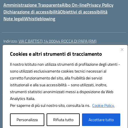
Amministrazione Trasparente
Albo On-line
Privacy Policy
Dichiarazione di accessibilità
Obiettivi di accessibilità
Note legali
Whistleblowing
Indirizzo:
VIA C.BATTISTI,14 00044 ROCCA DI PAPA (RM)
Centralino:
069499928
Email:
rmic8aq00n@istruzione.it
Posta elettronica certificata (PEC):
Cookies e altri strumenti di tracciamento
rmic8aq00n@pec.istruzione.it
Codice fiscale: 84002620585
Il nostro Istituto non utilizza strumenti di profilazione degli utenti -
Codice meccanografico:
RMIC8AQ00N
sono utilizzati esclusivamente cookies tecnici necessari al
Codice Indice delle Pubbliche Amministrazioni (IPA): istsc_rmic8aq00n
corretto funzionamento del sito, alla fruibilità dei servizi
Codice unico di fatturazione (CUF): 7JVJUU
istituzionali e alla sua accessibilità – sono utilizzati, inoltre,
strumenti statistici anonimizzati messi a disposizione da Web
Analytics Italia.
Hosting & Powered by 3D Solution S.r.l.
Per saperne di più sul nostro sito, consulta la ns.
Cookie Policy.
Concept & Design by Designers Italia
Personalizza
Rifiuta tutto
Accettare tutto