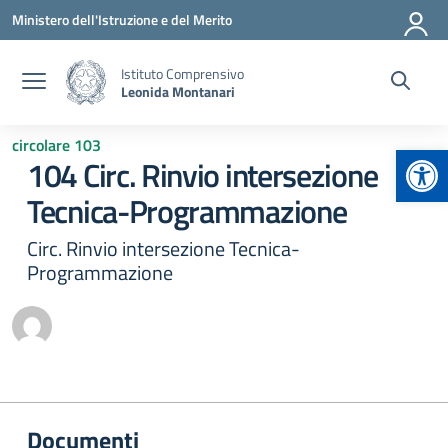
Vai ai contenuti
Vai al menu di navigazione
Vai al footer
Ministero dell'Istruzione e del Merito
Istituto Comprensivo
Leonida Montanari
circolare 103
Apr
104 Circ. Rinvio intersezione
Tecnica-Programmazione
Circ. Rinvio intersezione Tecnica-
Programmazione
Documenti