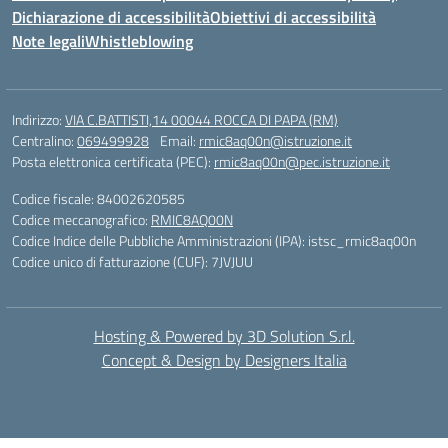
Dichiarazione di accessibilità
Obiettivi di accessibilità
Note legali
Whistleblowing
Indirizzo:
VIA C.BATTISTI,14 00044 ROCCA DI PAPA (RM)
Centralino:
069499928
Email:
rmic8aq00n@istruzione.it
Posta elettronica certificata (PEC):
rmic8aq00n@pec.istruzione.it
Codice fiscale: 84002620585
Codice meccanografico:
RMIC8AQ00N
Codice Indice delle Pubbliche Amministrazioni (IPA): istsc_rmic8aq00n
Codice unico di fatturazione (CUF): 7JVJUU
Hosting & Powered by 3D Solution S.r.l.
Concept & Design by Designers Italia