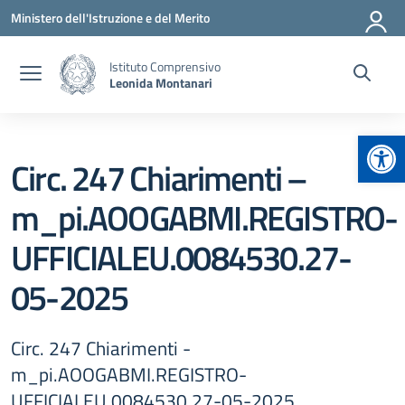
Vai ai contenuti
Vai al menu di navigazione
Vai al footer
Ministero dell'Istruzione e del Merito
Istituto Comprensivo
Leonida Montanari
Apr
Circ. 247 Chiarimenti –
m_pi.AOOGABMI.REGISTRO-
UFFICIALEU.0084530.27-
05-2025
Circ. 247 Chiarimenti -
m_pi.AOOGABMI.REGISTRO-
UFFICIALEU.0084530.27-05-2025