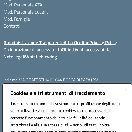
Mod. Personale ATA
Mod. Personale docenti
Mod. Famiglie
Contatti
Amministrazione Trasparente
Albo On-line
Privacy Policy
Dichiarazione di accessibilità
Obiettivi di accessibilità
Note legali
Whistleblowing
Indirizzo:
VIA C.BATTISTI,14 00044 ROCCA DI PAPA (RM)
Centralino:
069499928
Email:
rmic8aq00n@istruzione.it
Posta elettronica certificata (PEC):
Cookies e altri strumenti di tracciamento
rmic8aq00n@pec.istruzione.it
Codice fiscale: 84002620585
Il nostro Istituto non utilizza strumenti di profilazione degli utenti -
Codice meccanografico:
RMIC8AQ00N
sono utilizzati esclusivamente cookies tecnici necessari al
Codice Indice delle Pubbliche Amministrazioni (IPA): istsc_rmic8aq00n
corretto funzionamento del sito, alla fruibilità dei servizi
Codice unico di fatturazione (CUF): 7JVJUU
istituzionali e alla sua accessibilità – sono utilizzati, inoltre,
strumenti statistici anonimizzati messi a disposizione da Web