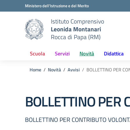
Vai ai contenuti
Vai al menu di navigazione
Vai al footer
Ministero dell'Istruzione e del Merito
Istituto Comprensivo
Leonida Montanari
Rocca di Papa (RM)
Scuola
Servizi
Novità
Didattica
Home
Novità
Avvisi
BOLLETTINO PER CO
BOLLETTINO PER 
BOLLETTINO PER CONTRIBUTO VOLONT