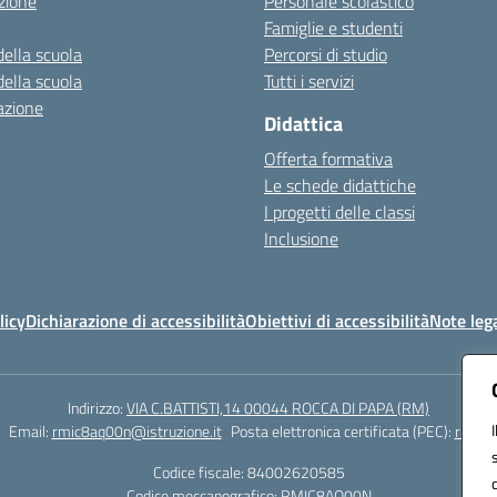
zione
Personale scolastico
Famiglie e studenti
della scuola
Percorsi di studio
della scuola
Tutti i servizi
azione
Didattica
Offerta formativa
Le schede didattiche
I progetti delle classi
Inclusione
licy
Dichiarazione di accessibilità
Obiettivi di accessibilità
Note lega
Indirizzo:
VIA C.BATTISTI,14 00044 ROCCA DI PAPA (RM)
Email:
rmic8aq00n@istruzione.it
Posta elettronica certificata (PEC):
rmic8a
Codice fiscale: 84002620585
Codice meccanografico:
RMIC8AQ00N