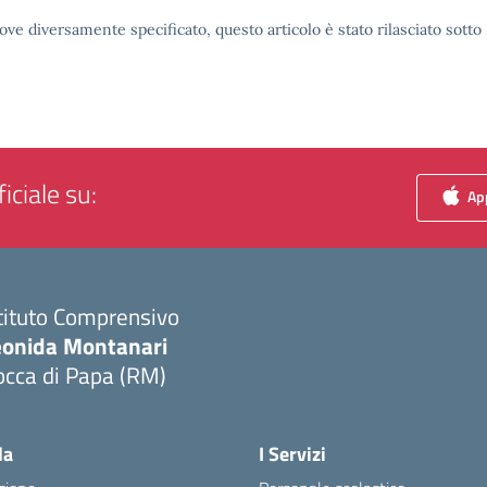
ove diversamente specificato, questo articolo è stato rilasciato sott
iciale su:
App
tituto Comprensivo
eonida Montanari
occa di Papa (RM)
Visita la pagina iniziale della scuola
la
I Servizi