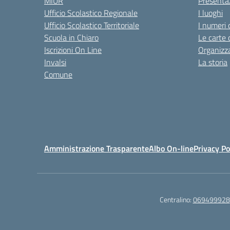
MIUR
Presenta
Ufficio Scolastico Regionale
I luoghi
Ufficio Scolastico Territoriale
I numeri 
Scuola in Chiaro
Le carte 
Iscrizioni On Line
Organizz
Invalsi
La storia
Comune
Amministrazione Trasparente
Albo On-line
Privacy Po
Centralino:
069499928