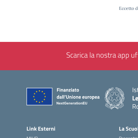
Eccetto d
Scarica la nostra app uff
Is
L
R
— 
Link Esterni
La Scuo