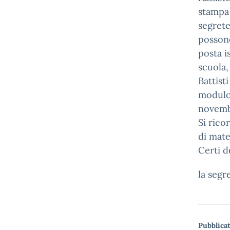
stampa 
segrete
possono
posta i
scuola,
Battist
modulo 
novembr
Si rico
di mate
Certi d
la segr
Pubblicat