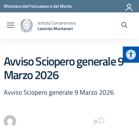
Vai ai contenuti
Vai al menu di navigazione
Vai al footer
Ministero dell'Istruzione e del Merito
Istituto Comprensivo
Leonida Montanari
Apr
Avviso Sciopero generale 9
Marzo 2026
Avviso Sciopero generale 9 Marzo 2026
0