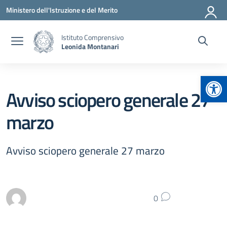
Vai ai contenuti
Vai al menu di navigazione
Vai al footer
Ministero dell'Istruzione e del Merito
Istituto Comprensivo
Leonida Montanari
Apr
Avviso sciopero generale 27
marzo
Avviso sciopero generale 27 marzo
0