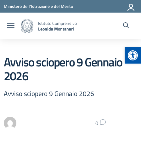
Vai ai contenuti
Vai al menu di navigazione
Vai al footer
Ministero dell'Istruzione e del Merito
Istituto Comprensivo
Leonida Montanari
Apr
Avviso sciopero 9 Gennaio
2026
Avviso sciopero 9 Gennaio 2026
0