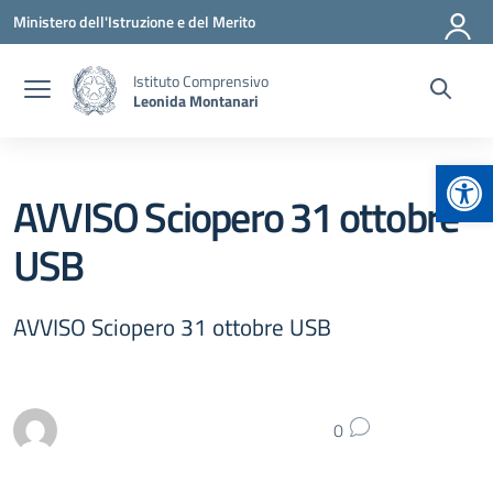
Vai ai contenuti
Vai al menu di navigazione
Vai al footer
Ministero dell'Istruzione e del Merito
Istituto Comprensivo
Leonida Montanari
Apr
AVVISO Sciopero 31 ottobre
USB
AVVISO Sciopero 31 ottobre USB
0