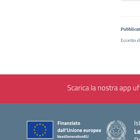
Pubblicat
Eccetto d
Scarica la nostra app uff
Is
L
R