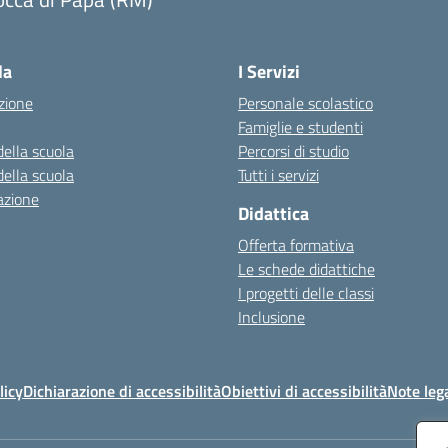
Visita la pagina iniziale della scuola
la
I Servizi
zione
Personale scolastico
Famiglie e studenti
della scuola
Percorsi di studio
della scuola
Tutti i servizi
azione
Didattica
Offerta formativa
Le schede didattiche
I progetti delle classi
Inclusione
licy
Dichiarazione di accessibilità
Obiettivi di accessibilità
Note lega