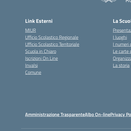
— 
Link Esterni
La Scuo
MIUR
Presenta
Ufficio Scolastico Regionale
I luoghi
Ufficio Scolastico Territoriale
I numeri 
Scuola in Chiaro
Le carte 
Iscrizioni On Line
Organizz
Invalsi
La storia
Comune
Amministrazione Trasparente
Albo On-line
Privacy Po