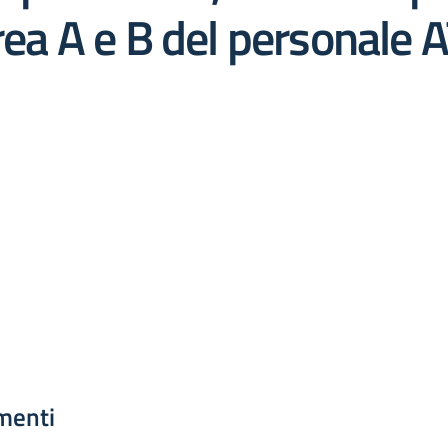
area A e B del personale 
menti