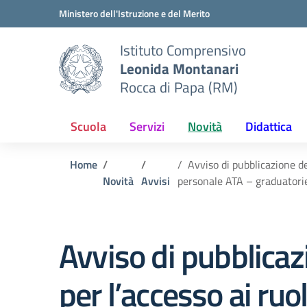
Vai ai contenuti
Vai al menu di navigazione
Vai al footer
Ministero dell'Istruzione e del Merito
Istituto Comprensivo
Leonida Montanari
Rocca di Papa (RM)
Scuola
Servizi
Novità
Didattica
Home
Avviso di pubblicazione dei 
Novità
Avvisi
personale ATA – graduator
Avviso di pubblicazi
per l’accesso ai ruoli