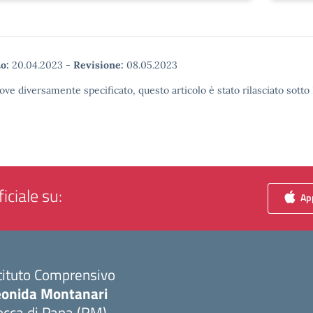
o:
20.04.2023
-
Revisione:
08.05.2023
ove diversamente specificato, questo articolo è stato rilasciato sott
iciale su:
App
tituto Comprensivo
eonida Montanari
occa di Papa (RM)