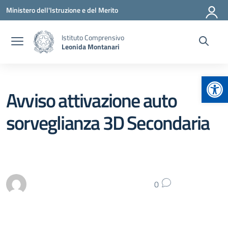
Vai ai contenuti
Vai al menu di navigazione
Vai al footer
Ministero dell'Istruzione e del Merito
Istituto Comprensivo
Leonida Montanari
Apr
Avviso attivazione auto
sorveglianza 3D Secondaria
0