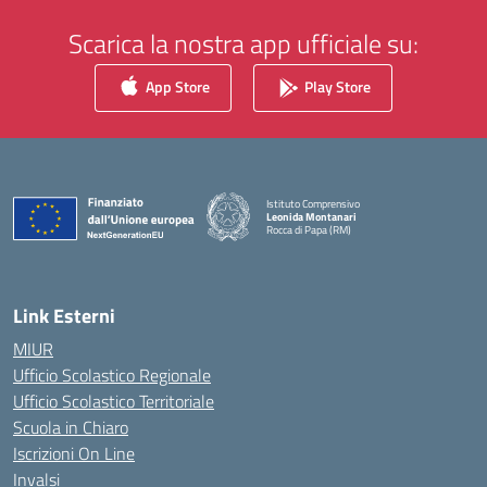
Scarica la nostra app ufficiale su:
App Store
Play Store
Istituto Comprensivo
Leonida Montanari
Rocca di Papa (RM)
— Visita la pagina iniziale della scuola
Link Esterni
MIUR
Ufficio Scolastico Regionale
Ufficio Scolastico Territoriale
Scuola in Chiaro
Iscrizioni On Line
Invalsi