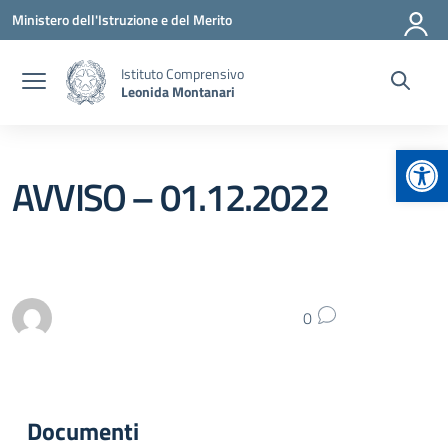
Vai ai contenuti
Vai al menu di navigazione
Vai al footer
Ministero dell'Istruzione e del Merito
Istituto Comprensivo
Leonida Montanari
Apr
AVVISO – 01.12.2022
0
Documenti