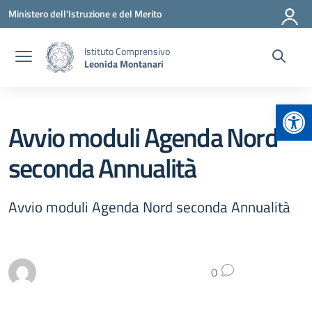
Vai ai contenuti
Vai al menu di navigazione
Vai al footer
Ministero dell'Istruzione e del Merito
Istituto Comprensivo
Leonida Montanari
Apr
Avvio moduli Agenda Nord
seconda Annualità
Avvio moduli Agenda Nord seconda Annualità
0