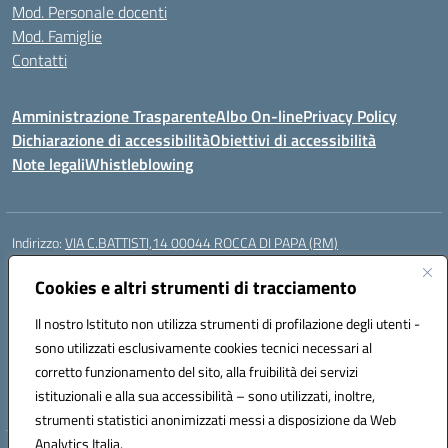
Mod. Personale docenti
Mod. Famiglie
Contatti
Amministrazione Trasparente
Albo On-line
Privacy Policy
Dichiarazione di accessibilità
Obiettivi di accessibilità
Note legali
Whistleblowing
Indirizzo:
VIA C.BATTISTI,14 00044 ROCCA DI PAPA (RM)
Centralino:
069499928
Email:
rmic8aq00n@istruzione.it
Posta elettronica certificata (PEC):
Cookies e altri strumenti di tracciamento
rmic8aq00n@pec.istruzione.it
Codice fiscale: 84002620585
Il nostro Istituto non utilizza strumenti di profilazione degli utenti -
Codice meccanografico:
RMIC8AQ00N
sono utilizzati esclusivamente cookies tecnici necessari al
Codice Indice delle Pubbliche Amministrazioni (IPA): istsc_rmic8aq00n
corretto funzionamento del sito, alla fruibilità dei servizi
Codice unico di fatturazione (CUF): 7JVJUU
istituzionali e alla sua accessibilità – sono utilizzati, inoltre,
strumenti statistici anonimizzati messi a disposizione da Web
Analytics Italia.