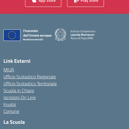
App Store
Play Store
Istituto Comprensivo
Leonida Montanari
Rocca di Papa (RM)
— Visita la pagina iniziale della scuola
Link Esterni
MIUR
Ufficio Scolastico Regionale
Ufficio Scolastico Territoriale
Scuola in Chiaro
Iscrizioni On Line
Invalsi
Comune
La Scuola