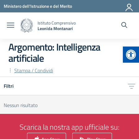
Vai ai contenuti
Vai al menu di navigazione
Vai al footer
Ministero dell'Istruzione e del Merito
Istituto Comprensivo
Leonida Montanari
Argomento: Intelligenza
Apr
artificiale
Stampa / Condividi
Filtri
Nessun risultato
Scarica la nostra app ufficiale su: