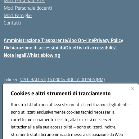
Mod. Personale ATA
Mod. Personale docenti
Mod. Famiglie
Contatti
Amministrazione Trasparente
Albo On-line
Privacy Policy
Dichiarazione di accessibilità
Obiettivi di accessibilità
Note legali
Whistleblowing
Indirizzo:
VIA C.BATTISTI,14 00044 ROCCA DI PAPA (RM)
Centralino:
069499928
Email:
rmic8aq00n@istruzione.it
Posta elettronica certificata (PEC):
Cookies e altri strumenti di tracciamento
rmic8aq00n@pec.istruzione.it
Codice fiscale: 84002620585
Il nostro Istituto non utilizza strumenti di profilazione degli utenti -
Codice meccanografico:
RMIC8AQ00N
sono utilizzati esclusivamente cookies tecnici necessari al
Codice Indice delle Pubbliche Amministrazioni (IPA): istsc_rmic8aq00n
corretto funzionamento del sito, alla fruibilità dei servizi
Codice unico di fatturazione (CUF): 7JVJUU
istituzionali e alla sua accessibilità – sono utilizzati, inoltre,
strumenti statistici anonimizzati messi a disposizione da Web