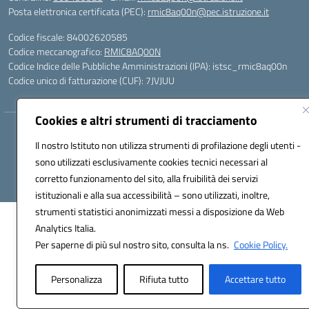
Posta elettronica certificata (PEC):
rmic8aq00n@pec.istruzione.it
Codice fiscale: 84002620585
Codice meccanografico:
RMIC8AQ00N
Codice Indice delle Pubbliche Amministrazioni (IPA): istsc_rmic8aq00n
Codice unico di fatturazione (CUF): 7JVJUU
Cookies e altri strumenti di tracciamento
Hosting & Powered by 3D Solution S.r.l.
Il nostro Istituto non utilizza strumenti di profilazione degli utenti -
Concept & Design by Designers Italia
sono utilizzati esclusivamente cookies tecnici necessari al
corretto funzionamento del sito, alla fruibilità dei servizi
istituzionali e alla sua accessibilità – sono utilizzati, inoltre,
strumenti statistici anonimizzati messi a disposizione da Web
Analytics Italia.
Per saperne di più sul nostro sito, consulta la ns.
Cookie Policy.
Personalizza
Rifiuta tutto
Accettare tutto