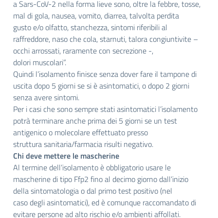
a Sars-CoV-2 nella forma lieve sono, oltre la febbre, tosse,
mal di gola, nausea, vomito, diarrea, talvolta perdita
gusto e/o olfatto, stanchezza, sintomi riferibili al
raffreddore, naso che cola, starnuti, talora congiuntivite –
occhi arrossati, raramente con secrezione -,
dolori muscolari”.
Quindi l’isolamento finisce senza dover fare il tampone di
uscita dopo 5 giorni se si è asintomatici, o dopo 2 giorni
senza avere sintomi.
Per i casi che sono sempre stati asintomatici l’isolamento
potrà terminare anche prima dei 5 giorni se un test
antigenico o molecolare effettuato presso
struttura sanitaria/farmacia risulti negativo.
Chi deve mettere le mascherine
Al termine dell’isolamento è obbligatorio usare le
mascherine di tipo Ffp2 fino al decimo giorno dall’inizio
della sintomatologia o dal primo test positivo (nel
caso degli asintomatici), ed è comunque raccomandato di
evitare persone ad alto rischio e/o ambienti affollati.