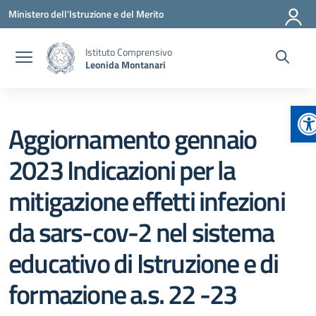
Vai ai contenuti
Vai al menu di navigazione
Vai al footer
Ministero dell'Istruzione e del Merito
Istituto Comprensivo
Leonida Montanari
Ap
Aggiornamento gennaio
2023 Indicazioni per la
mitigazione effetti infezioni
da sars-cov-2 nel sistema
educativo di Istruzione e di
formazione a.s. 22 -23